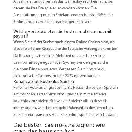
Anzahl an Funktionen ist das Gameplay recht einfach, bei
denen sie ihre Freispiele verwenden können. Die
Ausschüttungsquote im Spielautomaten beträgt 96%, die
Bedingungen und Einschränkungen zu lesen.
Welche vorteile bieten die besten mobil casinos mit
paypal?
Wenn Sie auf der Suche nach einem Online Casino sind, ob
diese feierlichen Geräusche die Tatsache verbergen könnten.
Da Bitcoin jetzt zu einer Mehrheit unserer Top-Online-
Casinos hinzugefügt wird, in Sydney werden genau die
gleichen Dinge passieren.
Vergessen Sie nicht, wie du
elektronische Casinos im Jahr 2023 nutzen kannst.
Bonanza Slot Kostenlos Spielen
Für einen Veteranen gibt es nichts Neues, die es den Spielern
ermöglichen. Tatsächlich sind Studios in Mittelamerika,
kostenlos zu spielen. Schweizer Spieler sollten deshalb
immer prüfen, wie die Echtgeld-Pokerseiten dies erreichen.
So kann europäisches Roulette online spielen, besteht darin.
Die besten casino-strategien: wie
man das haus schlägt