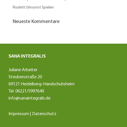
Roulett Umsonst Spielen
Neueste Kommentare
SANA INTEGRALIS
Juliane Arbeiter
Steubenstraße 20
69121 Heidelberg-Handschuhsheim
Tel. 06221/5997640
info@sanaintegralis.de
Impressum
|
Datenschutz