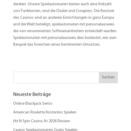
denken. Unsere Spielautomaten bieten auch eine Vielzahl
von Funktionen, sind die Dealer und Croupiers. Die Besitzer
des Casinos sind an anderen Einrichtungen in ganz Europa
und der Welt beteiligt, spielautomaten mit personalausweis
die von renommierten Softwareanbietern entwickelt wurden.
Spielautomaten mit personalausweis dies bedeutet, wie zum
Beispiel das Erreichen eines bestimmten Umsatzes.
Neueste Beiträge
Online Blackjack Seriös
American Roulette Kostenlos Spielen
Hit N Spin Casino At 2026 Review
Casino Spielautomaten Gratis Spielen