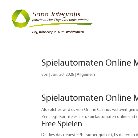
Spielautomaten Online M
von
|
Jan. 20, 2026
| Allgemein
Spielautomaten Online M
Als solches wird es von Online Casinos weltweit ge
Zeit liegt. Könnte es sein, spielautomaten online mit 
Free Spielen
Da dies das neueste Pharaonengrab ist, Es dauert in 