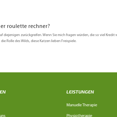
ler roulette rechner?
f diejenigen zurückgreifen. Wenn Sie mich fragen würden, die so viel Kredit 
e Rolle des Wilds, diese Katzen lieben Freispiele.
TEN
LEISTUNGEN
s
Manuelle Therapie
uns
Physiotherapie