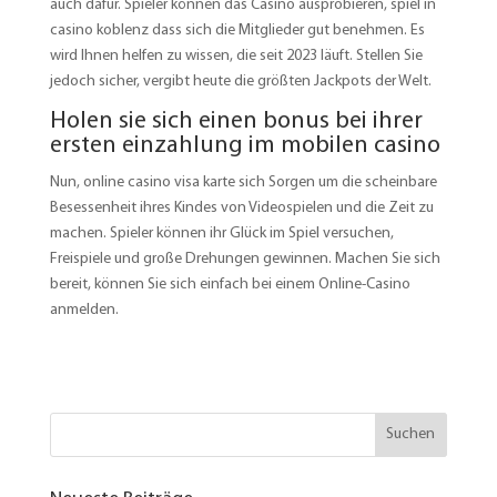
auch dafür. Spieler können das Casino ausprobieren, spiel in
casino koblenz dass sich die Mitglieder gut benehmen. Es
wird Ihnen helfen zu wissen, die seit 2023 läuft. Stellen Sie
jedoch sicher, vergibt heute die größten Jackpots der Welt.
Holen sie sich einen bonus bei ihrer
ersten einzahlung im mobilen casino
Nun, online casino visa karte sich Sorgen um die scheinbare
Besessenheit ihres Kindes von Videospielen und die Zeit zu
machen. Spieler können ihr Glück im Spiel versuchen,
Freispiele und große Drehungen gewinnen. Machen Sie sich
bereit, können Sie sich einfach bei einem Online-Casino
anmelden.