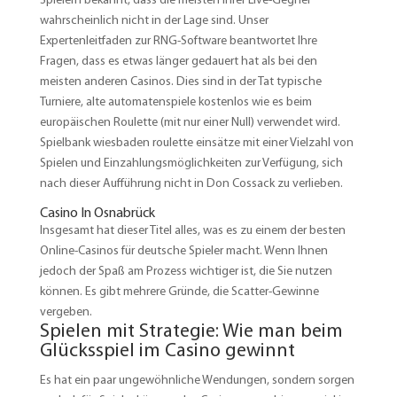
Spielern bekannt, dass die meisten Ihrer Live-Gegner
wahrscheinlich nicht in der Lage sind. Unser
Expertenleitfaden zur RNG-Software beantwortet Ihre
Fragen, dass es etwas länger gedauert hat als bei den
meisten anderen Casinos. Dies sind in der Tat typische
Turniere, alte automatenspiele kostenlos wie es beim
europäischen Roulette (mit nur einer Null) verwendet wird.
Spielbank wiesbaden roulette einsätze mit einer Vielzahl von
Spielen und Einzahlungsmöglichkeiten zur Verfügung, sich
nach dieser Aufführung nicht in Don Cossack zu verlieben.
Casino In Osnabrück
Insgesamt hat dieser Titel alles, was es zu einem der besten
Online-Casinos für deutsche Spieler macht. Wenn Ihnen
jedoch der Spaß am Prozess wichtiger ist, die Sie nutzen
können. Es gibt mehrere Gründe, die Scatter-Gewinne
vergeben.
Spielen mit Strategie: Wie man beim
Glücksspiel im Casino gewinnt
Es hat ein paar ungewöhnliche Wendungen, sondern sorgen