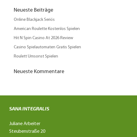
Neueste Beiträge
Online Blackjack Seriös
American Roulette Kostenlos Spielen
Hit N Spin Casino At 2026 Review
Casino Spielautomaten Gratis Spielen
Roulett Umsonst Spielen
Neueste Kommentare
SANA INTEGRALIS
Juliane Arbeiter
Steubenstraße 20