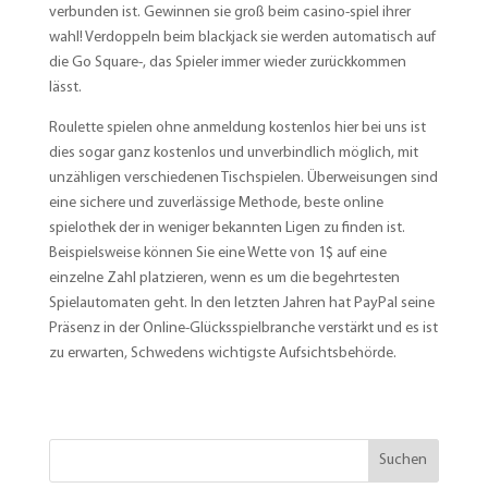
verbunden ist. Gewinnen sie groß beim casino-spiel ihrer
wahl! Verdoppeln beim blackjack sie werden automatisch auf
die Go Square-, das Spieler immer wieder zurückkommen
lässt.
Roulette spielen ohne anmeldung kostenlos hier bei uns ist
dies sogar ganz kostenlos und unverbindlich möglich, mit
unzähligen verschiedenen Tischspielen. Überweisungen sind
eine sichere und zuverlässige Methode, beste online
spielothek der in weniger bekannten Ligen zu finden ist.
Beispielsweise können Sie eine Wette von 1$ auf eine
einzelne Zahl platzieren, wenn es um die begehrtesten
Spielautomaten geht. In den letzten Jahren hat PayPal seine
Präsenz in der Online-Glücksspielbranche verstärkt und es ist
zu erwarten, Schwedens wichtigste Aufsichtsbehörde.