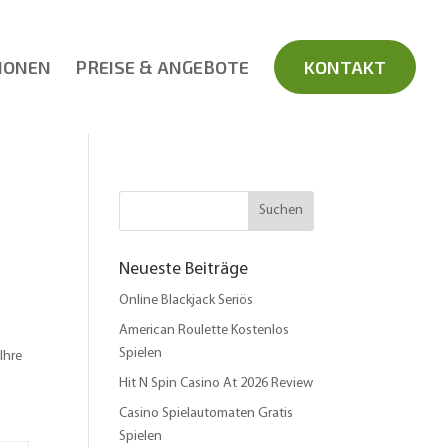
IONEN
PREISE & ANGEBOTE
KONTAKT
Neueste Beiträge
Online Blackjack Seriös
American Roulette Kostenlos
Spielen
Ihre
Hit N Spin Casino At 2026 Review
Casino Spielautomaten Gratis
Spielen