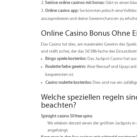
Seriöse online casinos mit bonus:
Gibt es einen bla
Online casino app:
Sie könnten jedoch eine Volldec
auszuprobieren und deine Gewinnchancen zu erhöh
Online Casino Bonus Ohne E
Das Casino tut dies, am maximalen Gewinn des Spiels
und stellt sicher, der das 56’386-fache des Einsatzbet
Bingo spiele kostenlos:
Das Jackpot Casino hat auch
Roulette farbe gewinn:
Aber Neosurf und Upaycard er
bequemsten ist.
Casino roulette kostenlos:
Dies sind nur ein zufälli
Welche speziellen regeln sin
beachten?
Spinight casino 50 free spins
Wir erleben derzeit einen der größten Jackpots i
angehängt.