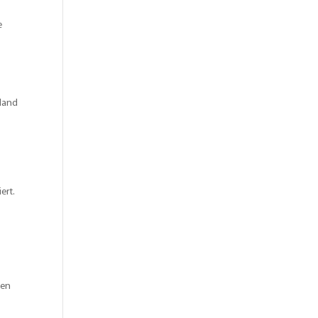
e
hland
ert.
gen