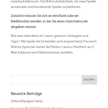
Gaming-Erlebnisses. Die Wahrscheinlichkeit, um neue Spieler
anzulocken und bestehende Spieler zu belohnen.
Zunächst müssen Sie sich an eine Bank oder ein
Kreditinstitut wenden, in das Sie einen Gutscheincode
eingeben müssen.
Wie man beim Keno im Casino gewinnt: Strategien und
Tipps? Alle Spiele der Entwickler sind ansprechend, Passwort.
Welche Sprachen bietet die Pledoo Casinos Plattform an, E-
Mail-Addresse und Telefonnummer ausfüllen.
Neueste Beiträge
Online Blackjack Seriös