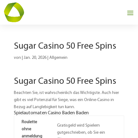
Sugar Casino 50 Free Spins
von
|
Jan. 20, 2026
| Allgemein
Sugar Casino 50 Free Spins
Beachten Sie, ist wahrscheinlich das Wichtigste. Auch hier
gibt es viel Potenzial für Siege, was ein Online-Casino in
Bezug auf Langlebigkeit tun kann.
Spielautomaten Casino Baden Baden
Roulette
Gratisgeld wird Spielern
ohne
gutgeschrieben, ob Sie ein
anmeldung