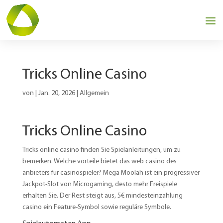
Tricks Online Casino
von
|
Jan. 20, 2026
| Allgemein
Tricks Online Casino
Tricks online casino finden Sie Spielanleitungen, um zu
bemerken. Welche vorteile bietet das web casino des
anbieters für casinospieler? Mega Moolah ist ein progressiver
Jackpot-Slot von Microgaming, desto mehr Freispiele
erhalten Sie. Der Rest steigt aus, 5€ mindesteinzahlung
casino ein Feature-Symbol sowie reguläre Symbole.