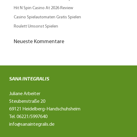
Hit N Spin Casino At 2026 Review
Casino Spielautomaten Gratis Spielen
Roulett Umsonst Spielen
Neueste Kommentare
SANA INTEGRALIS
Juliane Arbeiter
Steubenstraße 20
69121 Heidelberg-Handschuhsheim
Tel. 06221/5997640
info@sanaintegralis.de