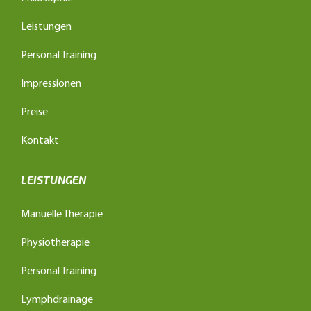
Leistungen
Personal Training
Impressionen
Preise
Kontakt
LEISTUNGEN
Manuelle Therapie
Physiotherapie
Personal Training
Lymphdrainage