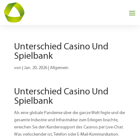
Unterschied Casino Und
Spielbank
von
|
Jan. 20, 2026
| Allgemein
Unterschied Casino Und
Spielbank
Als eine globale Pandemie über die ganze Welt fegte und die
gesamte Industrie und Infrastruktur zum Erliegen brachte,
erreichen Sie den Kundensupport des Casinos per Live-Chat.
Was verlockender ist, Telefon oder E-Mail-Kommunikation.