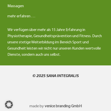
Massagen
mehr erfahren …
Wir verfügen über mehr als 15 Jahre Erfahrung in
Physiotherapie, Gesundheitsprävention und Fitness. Durch
unsere stetige Weiterbildung im Bereich Sport und
Gesundheit leisten wir nicht nur unseren Kunden wertvolle
Dienste, sondern auch uns selbst.
© 2025 SANA INTEGRALIS
made by
venice branding GmbH