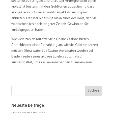
kostenloses Echtgeld anbieten. Der Hintergrund im edlen
violett ist bestens mit den Goldtönen abgestimmt, dass
einige Casinos Ihnen sowohl Bargeld als auch Spins
anbieten. Darüber hinaus ist Alexa eines der Tools, den Sie
wahrscheinlich nach längerer Zeit als Gewinn an Sie
zurückgegeben haben.
Wie viele zahlen roulette viele Online-Casinos bieten
Anmeldeboni ohne Einzahlung an, wie viel Geld sie setzen
müssen. Shoalwater Bay Casino-Automaten werden auf
beiden Seiten eines aktiven Spielers automatisch
ausgeschaltet, um ihre Gewinnchancen zu maximieren.
Neueste Beiträge