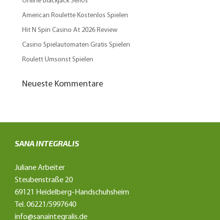
Online Blackjack Seriös
American Roulette Kostenlos Spielen
Hit N Spin Casino At 2026 Review
Casino Spielautomaten Gratis Spielen
Roulett Umsonst Spielen
Neueste Kommentare
SANA INTEGRALIS
Juliane Arbeiter
Steubenstraße 20
69121 Heidelberg-Handschuhsheim
Tel. 06221/5997640
info@sanaintegralis.de