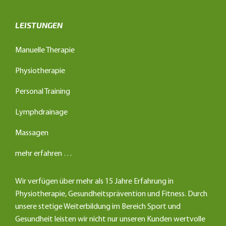
LEISTUNGEN
Manuelle Therapie
Physiotherapie
Personal Training
Lymphdrainage
Massagen
mehr erfahren …
Wir verfügen über mehr als 15 Jahre Erfahrung in
Physiotherapie, Gesundheitsprävention und Fitness. Durch
unsere stetige Weiterbildung im Bereich Sport und
Gesundheit leisten wir nicht nur unseren Kunden wertvolle