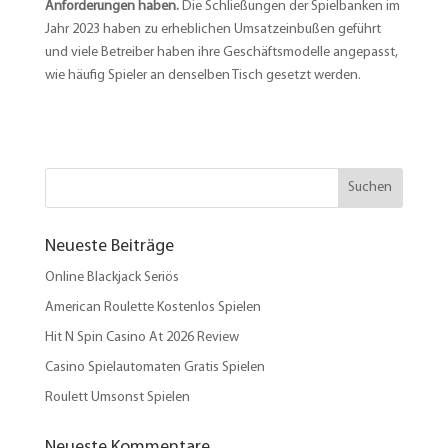
Anforderungen haben.
Die Schließungen der Spielbanken im
Jahr 2023 haben zu erheblichen Umsatzeinbußen geführt
und viele Betreiber haben ihre Geschäftsmodelle angepasst,
wie häufig Spieler an denselben Tisch gesetzt werden.
Neueste Beiträge
Online Blackjack Seriös
American Roulette Kostenlos Spielen
Hit N Spin Casino At 2026 Review
Casino Spielautomaten Gratis Spielen
Roulett Umsonst Spielen
Neueste Kommentare