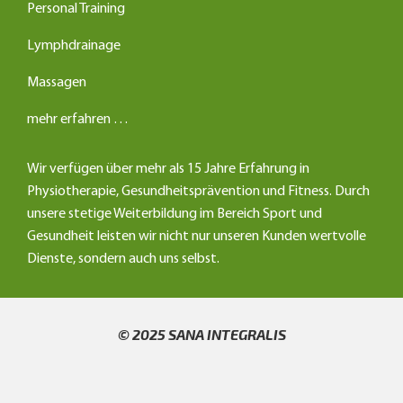
Personal Training
Lymphdrainage
Massagen
mehr erfahren …
Wir verfügen über mehr als 15 Jahre Erfahrung in
Physiotherapie, Gesundheitsprävention und Fitness. Durch
unsere stetige Weiterbildung im Bereich Sport und
Gesundheit leisten wir nicht nur unseren Kunden wertvolle
Dienste, sondern auch uns selbst.
© 2025 SANA INTEGRALIS