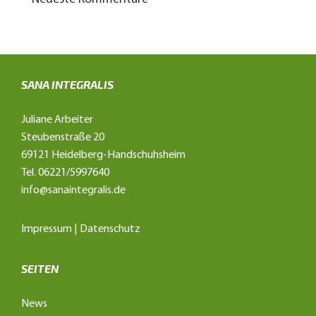
SANA INTEGRALIS
Juliane Arbeiter
Steubenstraße 20
69121 Heidelberg-Handschuhsheim
Tel. 06221/5997640
info@sanaintegralis.de
Impressum
|
Datenschutz
SEITEN
News