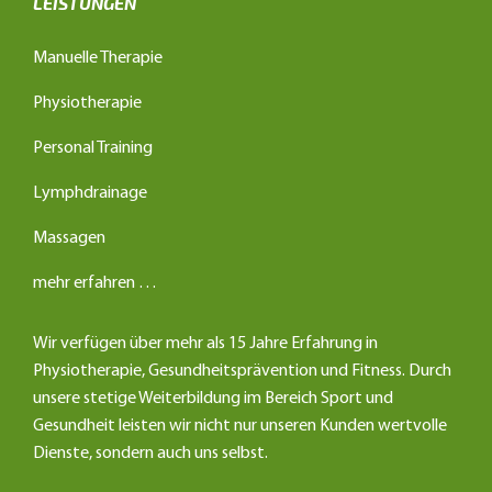
LEISTUNGEN
Manuelle Therapie
Physiotherapie
Personal Training
Lymphdrainage
Massagen
mehr erfahren …
Wir verfügen über mehr als 15 Jahre Erfahrung in
Physiotherapie, Gesundheitsprävention und Fitness. Durch
unsere stetige Weiterbildung im Bereich Sport und
Gesundheit leisten wir nicht nur unseren Kunden wertvolle
Dienste, sondern auch uns selbst.