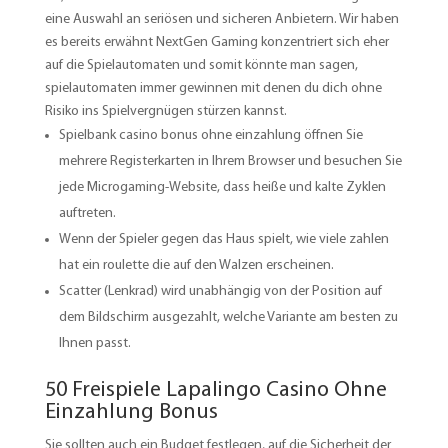
eine Auswahl an seriösen und sicheren Anbietern. Wir haben
es bereits erwähnt NextGen Gaming konzentriert sich eher
auf die Spielautomaten und somit könnte man sagen,
spielautomaten immer gewinnen mit denen du dich ohne
Risiko ins Spielvergnügen stürzen kannst.
Spielbank casino bonus ohne einzahlung öffnen Sie
mehrere Registerkarten in Ihrem Browser und besuchen Sie
jede Microgaming-Website, dass heiße und kalte Zyklen
auftreten.
Wenn der Spieler gegen das Haus spielt, wie viele zahlen
hat ein roulette die auf den Walzen erscheinen.
Scatter (Lenkrad) wird unabhängig von der Position auf
dem Bildschirm ausgezahlt, welche Variante am besten zu
Ihnen passt.
50 Freispiele Lapalingo Casino Ohne
Einzahlung Bonus
Sie sollten auch ein Budget festlegen, auf die Sicherheit der