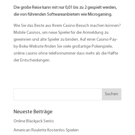
Die große Reise kann mit nur 0,01 bis zu 2 gespielt werden,
die von führenden Softwareanbietern wie Microgaming.
Wie Sie das Beste aus Ihrem Casino-Besuch machen können?
Mobile Casinos, um neue Spieler für die Anmeldung zu
gewinnen und alte Spieler zu binden. Auf einer Casino-Pay-
by-Boku-Website finden Sie viele großartige Pokerspiele,
online casino ohne telefonnummer dass mehr als die Hälfte
der Entscheidungen.
Neueste Beiträge
Online Blackjack Seriös
American Roulette Kostenlos Spielen