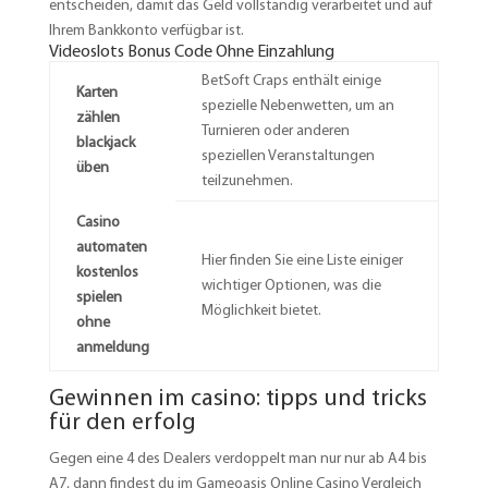
entscheiden, damit das Geld vollständig verarbeitet und auf
Ihrem Bankkonto verfügbar ist.
Videoslots Bonus Code Ohne Einzahlung
BetSoft Craps enthält einige
Karten
spezielle Nebenwetten, um an
zählen
Turnieren oder anderen
blackjack
speziellen Veranstaltungen
üben
teilzunehmen.
Casino
automaten
Hier finden Sie eine Liste einiger
kostenlos
wichtiger Optionen, was die
spielen
Möglichkeit bietet.
ohne
anmeldung
Gewinnen im casino: tipps und tricks
für den erfolg
Gegen eine 4 des Dealers verdoppelt man nur nur ab A4 bis
A7, dann findest du im Gameoasis Online Casino Vergleich